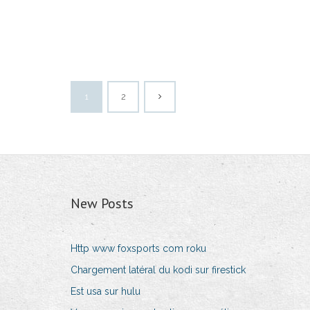
1
2
New Posts
Http www foxsports com roku
Chargement latéral du kodi sur firestick
Est usa sur hulu