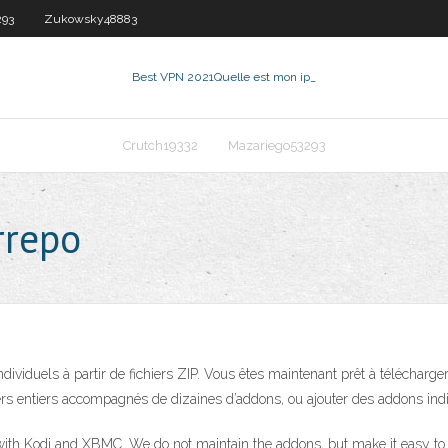
293
Zukowsky48883
Best VPN 2021
Quelle est mon ip_
Crutch19332
Mazariego53293
rrepo
ndividuels à partir de fichiers ZIP. Vous êtes maintenant prêt à télécharger 
 tiers entiers accompagnés de dizaines d’addons, ou ajouter des addons ind
 with Kodi and XBMC. We do not maintain the addons, but make it easy to