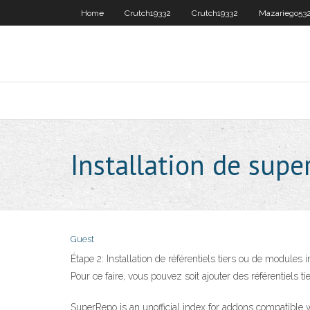
Home
Crutch19332
Crutch19332
Mazariego53
Installation de supe
Guest
Étape 2: Installation de référentiels tiers ou de modules i
Pour ce faire, vous pouvez soit ajouter des référentiels
SuperRepo is an unofficial index for addons compatible