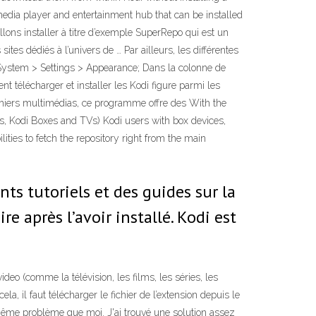
edia player and entertainment hub that can be installed
lons installer à titre d’exemple SuperRepo qui est un
es dédiés à l’univers de … Par ailleurs, les différentes
s System > Settings > Appearance; Dans la colonne de
 télécharger et installer les Kodi figure parmi les
ichiers multimédias, ce programme offre des With the
rs, Kodi Boxes and TVs) Kodi users with box devices,
ties to fetch the repository right from the main
ts tutoriels et des guides sur la
e après l’avoir installé. Kodi est
 (comme la télévision, les films, les séries, les
, il faut télécharger le fichier de l’extension depuis le
le même problème que moi. J'ai trouvé une solution assez