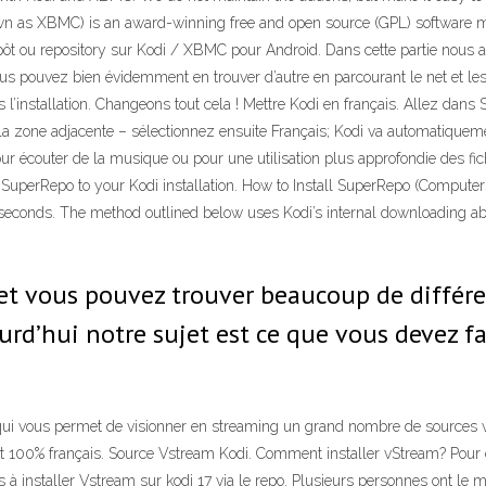
nown as XBMC) is an award-winning free and open source (GPL) software m
ôt ou repository sur Kodi / XBMC pour Android. Dans cette partie nous al
 pouvez bien évidemment en trouver d’autre en parcourant le net et les sit
 l’installation. Changeons tout cela ! Mettre Kodi en français. Allez dan
a zone adjacente – sélectionnez ensuite Français; Kodi va automatiquement
ur écouter de la musique ou pour une utilisation plus approfondie des f
dd SuperRepo to your Kodi installation. How to Install SuperRepo (Compute
econds. The method outlined below uses Kodi’s internal downloading abili
 et vous pouvez trouver beaucoup de différen
urd’hui notre sujet est ce que vous devez fair
 vous permet de visionner en streaming un grand nombre de sources video
 100% français. Source Vstream Kodi. Comment installer vStream? Pour cela
 pas à installer Vstream sur kodi 17 via le repo. Plusieurs personnes ont 