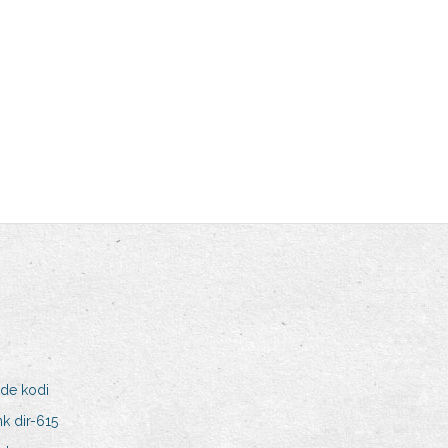
 de kodi
k dir-615