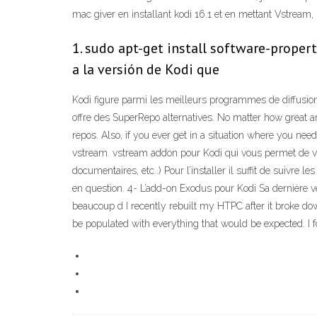
mac giver en installant kodi 16.1 et en mettant Vstream, 
1. sudo apt-get install software-prope
a la versión de Kodi que
Kodi figure parmi les meilleurs programmes de diffusion
offre des SuperRepo alternatives. No matter how great a
repos. Also, if you ever get in a situation where you nee
vstream. vstream addon pour Kodi qui vous permet de vi
documentaires, etc..) Pour l’installer il suffit de suivre
en question. 4- L’add-on Exodus pour Kodi Sa dernière ve
beaucoup d I recently rebuilt my HTPC after it broke do
be populated with everything that would be expected. I f