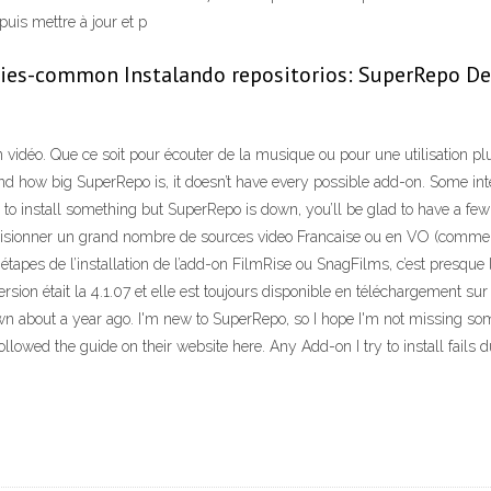
puis mettre à jour et p
rties-common Instalando repositorios: SuperRepo D
 vidéo. Que ce soit pour écouter de la musique ou pour une utilisation 
nd how big SuperRepo is, it doesn’t have every possible add-on. Some int
d to install something but SuperRepo is down, you’ll be glad to have a few 
sionner un grand nombre de sources video Francaise ou en VO (comme la t
 les étapes de l’installation de l’add-on FilmRise ou SnagFilms, c’est pres
rsion était la 4.1.07 et elle est toujours disponible en téléchargement 
wn about a year ago. I'm new to SuperRepo, so I hope I'm not missing some
ollowed the guide on their website here. Any Add-on I try to install fails