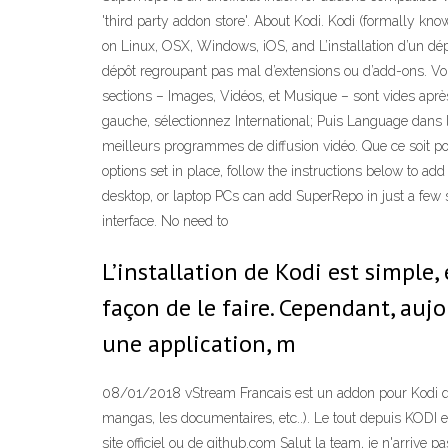
'third party addon store'. About Kodi. Kodi (formally k
on Linux, OSX, Windows, iOS, and L’installation d’un dép
dépôt regroupant pas mal d’extensions ou d’add-ons. Vous
sections – Images, Vidéos, et Musique – sont vides après
gauche, sélectionnez International; Puis Language dans l
meilleurs programmes de diffusion vidéo. Que ce soit po
options set in place, follow the instructions below to a
desktop, or laptop PCs can add SuperRepo in just a few s
interface. No need to
L’installation de Kodi est simple,
façon de le faire. Cependant, aujo
une application, m
08/01/2018 vStream Francais est un addon pour Kodi qui
mangas, les documentaires, etc..). Le tout depuis KODI et
site officiel ou de github.com Salut la team, je n'arrive