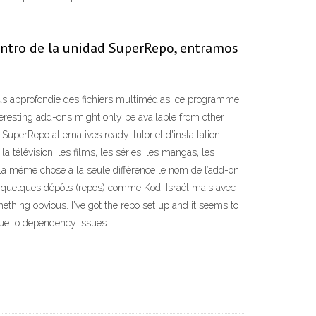
entro de la unidad SuperRepo, entramos
plus approfondie des fichiers multimédias, ce programme
eresting add-ons might only be available from other
SuperRepo alternatives ready. tutoriel d'installation
élévision, les films, les séries, les mangas, les
que la même chose à la seule différence le nom de l’add-on
sur quelques dépôts (repos) comme Kodi Israël mais avec
thing obvious. I've got the repo set up and it seems to
 due to dependency issues.